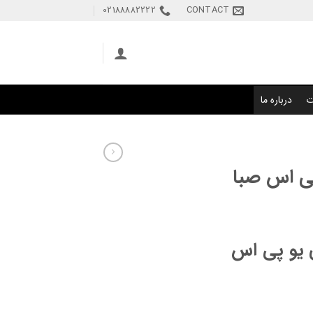
02188882222
CONTACT
ت
درباره ما
ر یو پی اس صبا
ی یو پی اس