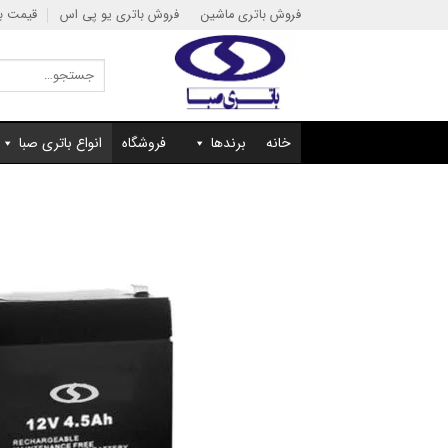
Ski
فروش باتری ماشین
فروش باتری یو پی اس
قیمت با
t
conten
جستجو
برای:
خانه
برندها
فروشگاه
انواع باتری صبا