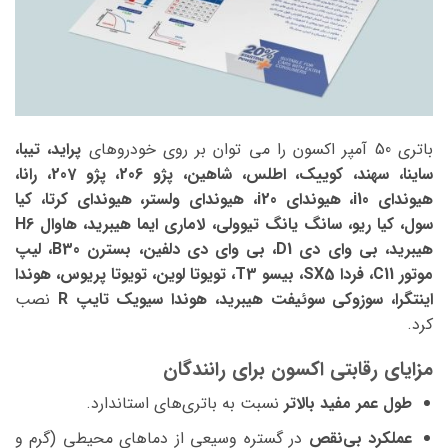
باتری 50 آمپر اکسون را می توان بر روی خودروهای
پراید، تیبا،
ساینا، سهند، کوییک، اطلس، شاهین، پژو 206، پژو 207، رانا،
هیوندای i10، هیوندای i20، هیوندای ولستر، هیوندای کرتا، کیا
سول، کیا ریو، سانگ یانگ تیوولی، لاماری ایما هیبرید، هاوال H6
هیبرید، بی وای دی D1، بی وای دی دلفین، بسترن B30، لیپ
موتور C11، فردا SX5، بیسو T3، تویوتا لوین، تویوتا پریوس، هوندا
اینتگرا، سوزوکی سوئیفت هیبرید، هوندا سیویک تایپ R
نصب
کرد.
مزایای رقابتی اکسون برای رانندگان
طول عمر مفید بالاتر
نسبت به باتری‌های استاندارد.
عملکرد بی‌نقص
در گستره وسیعی از دماهای محیطی (گرم و