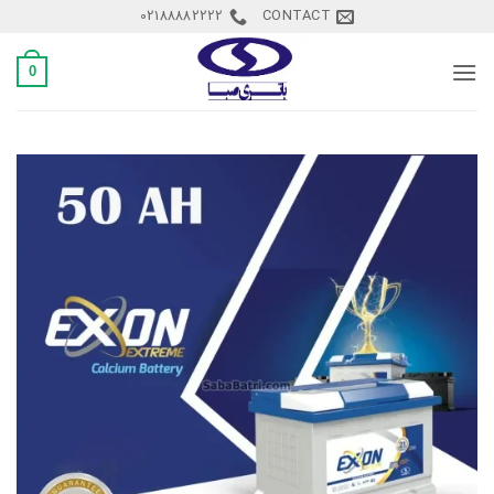
Ski
02188882222
CONTACT
t
conten
0