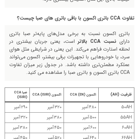
تفاوت CCA باتری اکسون با باقی باتری های صبا چیست؟
باتری اکسون نسبت به برخی مدل‌های پایه‌تر صبا باتری
دارای
نسبت CCA بالاتر
است، یعنی جریان بیشتری در
لحظه استارت فراهم می‌کند. این یعنی در شرایطی مثل هوای
سرد، یا خودروهایی با تجهیزات برقی بیشتر، اکسون می‌تواند
عملکرد مطمئن‌تری داشته باشد. در جدول زیر میزان تفاوت
CCA باتری اکسون و باتری صبا را مشاهده می کنید.
صبا CCA
ظرفیت (AH)
اکسون CCA (EN)
اکسون CCA (ISIRI)
(ISIRI)
50AH
480 آمپر
320 آمپر
290 آمپر
55AH
500 آمپر
380 آمپر
320 آمپر
60AH
600 آمپر
450 آمپر
380 آمپر
66AH
640 آمپر
520 آمپر
450 آمپر