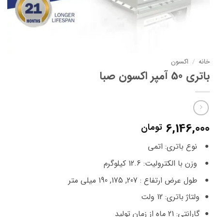
خانه
/
اکسون
باتری 50 آمپر اکسون صبا
6,146,000
تومان
نوع باتری: اتمی
وزن با الکترولیت: 12.6 کیلوگرم
طول عرض ارتفاع : 207, 175, 190 میلی متر
ولتاژ باتری: 12 ولت
گارانتی: 21 ماه از زمان تولید