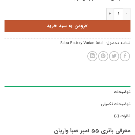
باتری 55 آمپر صبا واریان عدد
افزودن به سبد خرید
شناسه محصول:
Saba Battery Varian 55ah
توضیحات
توضیحات تکمیلی
نظرات (0)
معرفی باتری 55 آمپر صبا واریان