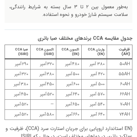
به‌طور معمول بین ۲ تا ۳ سال بسته به شرایط رانندگی،
سلامت سیستم شارژ خودرو و نحوه استفاده.
جدول مقایسه CCA برند‌های مختلف صبا باتری
ظرفیت
واریان CCA
اکسون CCA
اکسون CCA
صبا CCA
(AH)
(ISIRI)
(ISIRI)
(EN)
(EN)
50AH
380 آمپر
480 آمپر
320 آمپر
290 آمپر
55AH
420 آمپر
500 آمپر
380 آمپر
320 آمپر
60AH
500 آمپر
600 آمپر
450 آمپر
380 آمپر
66AH
570 آمپر
640 آمپر
520 آمپر
450 آمپر
70AH
540 آمپر
650 آمپر
—
520 آمپر
74AH
640 آمپر
660 آمپر
580 آمپر
520 آمپر
(EN استاندارد اروپایی برای جریان استارت سرد (CCA)، ظرفیت و
عملکرد باتری در دماهای مختلف است، در حالی که ISIRI