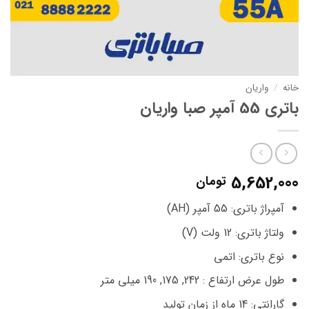
خانه
/
واریان
باتری 55 آمپر صبا واریان
5,652,000
تومان
آمپراژ باتری: 55 آمپر (AH)
ولتاژ باتری: 12 ولت (V)
نوع باتری: اتمی
طول عرض ارتفاع : 242, 175, 190 میلی متر
گارانتی: 14 ماه از زمان تولید