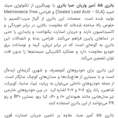
باتری ۵۵ آمپر واریان صبا باتری
با بهره‌گیری از تکنولوژی سیلد
اسید (Sealed Lead Acid – SLA) و طراحی Maintenance Free
تولید شده است. صفحات این باتری از آلیاژ سرب-کلسیم با
خلوص بالا ساخته شده‌اند که مقاومت بالایی در برابر خوردگی و
اکسیداسیون دارند و جریان استارت یکنواخت و پایداری را حتی
در دماهای پایین فراهم می‌کنند. طراحی بدنه و اتصالات این
باتری به گونه‌ای است که در برابر لرزش، گرما و نوسانات برق
خودرو مقاومت دارد و عملکرد الکتریکی سیستم‌ها را بدون افت
توان تضمین می‌کند.
این باتری برای خودروهای کم‌مصرف و شهری گزینه‌ای ایده‌آل
است و با بسیاری از هاچ‌بک‌ها و سدان‌های کوچک سازگار است.
از جمله خودروهای داخلی می‌توان به پراید، تیبا، ساینا، کوییک،
شاهین، رانا، پژو ۲۰۶ و ۲۰۷ اشاره کرد. در بین خودروهای خارجی
نیز مدل‌هایی مانند هیوندای i10 و i20، کیا ریو، بسترن B30 و رنو
PK می‌توانند از این باتری استفاده کنند.
باتری ۵۵ آمپر صبا، علاوه بر تامین جریان استارت قوی،