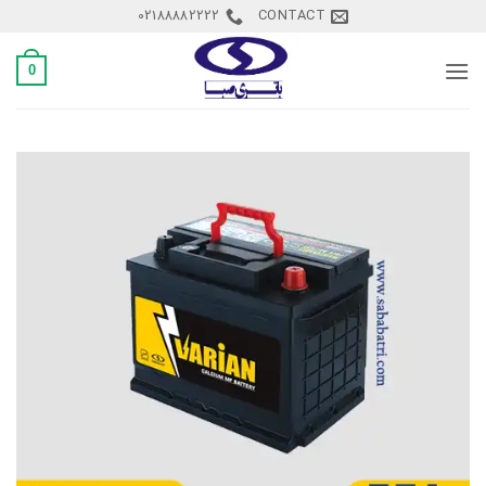
Ski
02188882222
CONTACT
t
conten
0