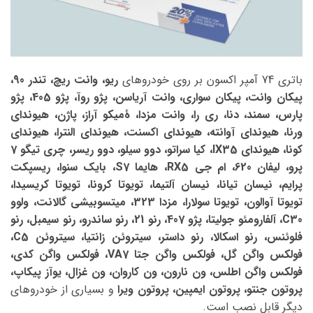
باتری 74 آمپر اکسون بر روی خودروهای
ریو، وانت ریچ، تندر 90،
پیکان وانت، پیکان سواری، وانت آریاسن، پژو روآ، پژو 405، پژو
پارس، سمند، دنا، ری را، وانت مزدا، ۀمیکو آراز، پاژن، هیوندای
ورنا، هیوندای آوانته، هیوندای اکسنت، هیوندای النترا، هیوندای
کونا، هیوندای IX35، کیا سراتو، دوو سیلو، دوو ریسر، چری تیگو 7
پرو، لیفان 620، ام جی RX5، هایما S7، بایک سنوا، ریسپکت
پرایم، نیسان تیانا، نیسان آلتیما، تویوتا کرونا، تویوتا کریسیدا،
تویوتا آوالون، تویوتا سولارا، مزدا 323، میتسوبیشی گالانت، ولوو
C30، آلفارومئو جولیتا، پژو 407، رنو 21، رنو ساندرو، رنو سیمبل، رنو
فلوئنس، رنو اسکالا، رنو داستر، سیتروئن زانتیا، سیتروئن C5،
فولکس واگن گل، فولکس واگن جتا VA7، فولکس واگن کدی،
فولکس واگن اطلس، ون نارون، ون کاروان، ون غزال، یوآز پیکاپ،
پروتون جنتو، پروتون ایمپین، پروتون ویرا
و بسیاری از خودروهای
دیگر قابل نصب است.