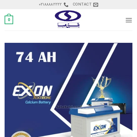
Ski
02188882222
CONTACT
t
conten
0