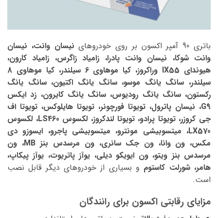
باتری 90 آمپر اکسون بر روی خودروهای
نیسان وانت، نیسان
وانت شوکا، نیسان وانت پادرا، زامیاد زاگرس، زامیاد کارون،
هیوندای IX55 وراکروز، کیا موهاوی 6 سیلندر، کیا موهاوی 8
سیلندر، سانگ یانگ موسو، سانگ یانگ اکتیون، سانگ یانگ
رکستون، سانگ یانگ رودیوس، سانگ یانگ کایرون، زد ایکس
G9، نیسان پاترول، تویوتا فورچونر، تویوتا هایلوکس، تویوتا اف
جی کروزر، تویوتا پرادو، تویوتا لندکروز، لکسوس LS460، لکسوس
LX570، میتسوبیشی مونترو، میتسوبیشی پاجرو، ایسوزو دی
مکس، ون وانا، ون جک سانری، ون مرسدس بنز MB، ون
مرسدس بنز ویتو، ون ایویکو دیلی، یوآز پاتریوت، یوآز پیکاپ،
هامر، شورلت کاستوم
و بسیاری از خودروهای دیگر قابل نصب
است.
مزایای رقابتی اکسون برای رانندگان