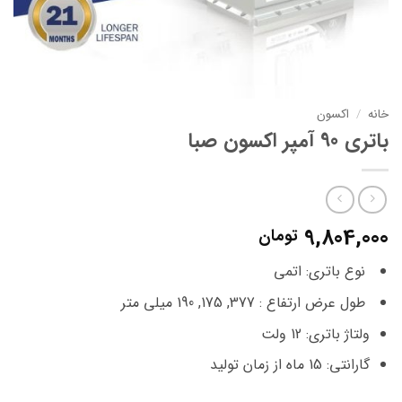
خانه
/
اکسون
باتری 90 آمپر اکسون صبا
9,804,000
تومان
نوع باتری: اتمی
طول عرض ارتفاع : 377, 175, 190 میلی متر
ولتاژ باتری: 12 ولت
گارانتی: 15 ماه از زمان تولید