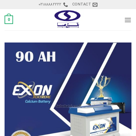
Ski
02188882222
CONTACT
t
conten
0