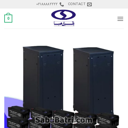
Ski
02188882222
CONTACT
t
conten
0