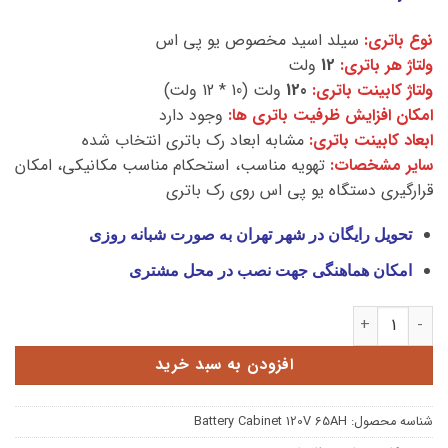
نوع باتری:
سیلد اسید مخصوص یو پی اس
ولتاژ هر باتری:
12
ولت
ولتاژ کابینت باتری:
120
ولت (10 * 12 ولت)
امکان افزایش ظرفیت باتری ها:
وجود دارد
ابعاد کابینت باتری:
مشابه ابعاد رک باتری انتخاب شده
سایر مشخصات:
تهویه مناسب، استحکام مناسب مکانیکی، امکان
قرارگیری دستگاه یو پی اس روی رک باتری
تحویل رایگان در شهر تهران به صورت شبانه روزی
امکان هماهنگی جهت نصب در محل مشتری
کابینت باتری 120 ولت 65 آمپر عدد
افزودن به سبد خرید
شناسه محصول:
Battery Cabinet 120V 65AH