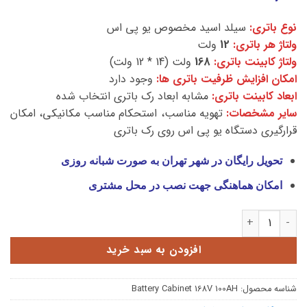
نوع باتری:
سیلد اسید مخصوص یو پی اس
ولتاژ هر باتری:
12
ولت
ولتاژ کابینت باتری:
168
ولت (14 * 12 ولت)
امکان افزایش ظرفیت باتری ها:
وجود دارد
ابعاد کابینت باتری:
مشابه ابعاد رک باتری انتخاب شده
سایر مشخصات:
تهویه مناسب، استحکام مناسب مکانیکی، امکان
قرارگیری دستگاه یو پی اس روی رک باتری
تحویل رایگان در شهر تهران به صورت شبانه روزی
امکان هماهنگی جهت نصب در محل مشتری
کابینت باتری 168 ولت 100 آمپر عدد
افزودن به سبد خرید
شناسه محصول:
Battery Cabinet 168V 100AH