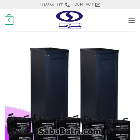
Ski
02188882222
CONTACT
t
conten
0