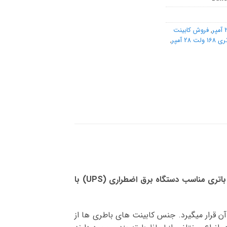
,
فروش کابینت
2 آمپر
,
کابینت باتری 168 ولت 28 آمپر شامل یک رک باتری چهار طبقه و 14 باتری یوپی‌اس 28 آمپر می باشد. این کابینت باتری مناسب دستگاه برق اضطراری (UPS) با
ن قرار میگیرد. جنس کابینت های باطری ها از