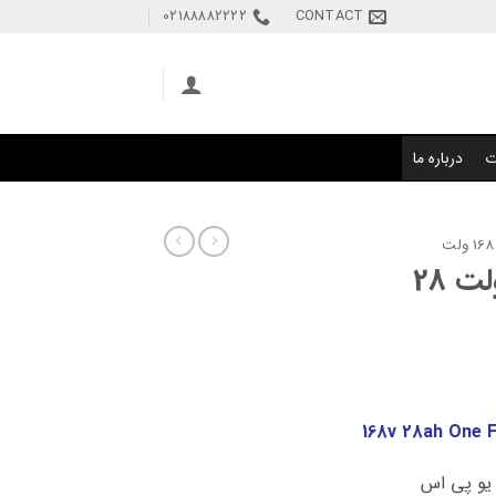
02188882222
CONTACT
ت
درباره ما
کابینت باتری 168 ولت 28
168v 28ah One F
و پی اس