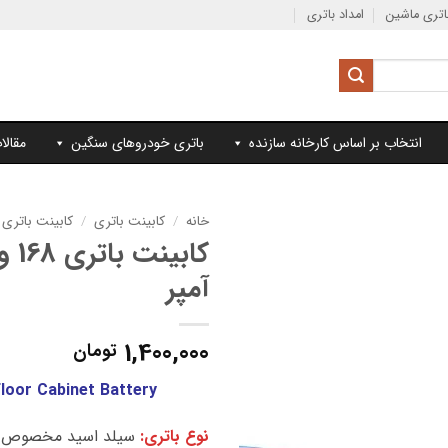
تری ماشین
امداد باتری
انتخاب بر اساس کارخانه سازنده
باتری خودروهای سنگین
مقالا
خانه
/
کابینت باتری
/
کابینت باتری 168 ولت
آمپر
1,400,000
تومان
loor Cabinet Battery
نوع باتری:
سیلد اسید مخصوص ی