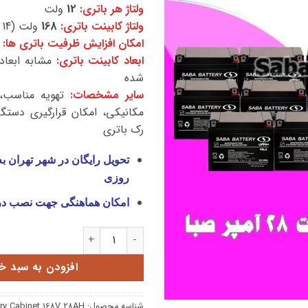
ولتاژ هر باتری:
12
ولت
ولتاژ کابینت باتری:
168
ولت (14 * 12 ولت)
امکان افزایش ظرفیت باتری ها:
ابعاد کابینت باتری:
مشابه ابعاد
شده
سایر مشخصات:
تهویه مناسب،
مکانیکی، امکان قرارگیری دستگ
رک باتری
تحویل رایگان در شهر تهران ب
روزی
امکان هماهنگی جهت نصب د
کابینت باتری 168 ولت 28 آمپر عدد
افزودن به سبد خ
شناسه محصول:
ery Cabinet 168V 28AH