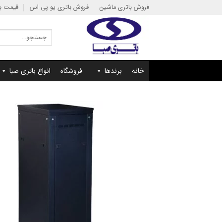
Ski
فروش باتری ماشین
فروش باتری یو پی اس
قیمت با
t
conten
جستجو
برای:
خانه
برندها
فروشگاه
انواع باتری صبا