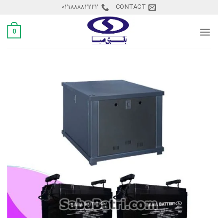
Ski
02188882222
CONTACT
t
conten
0