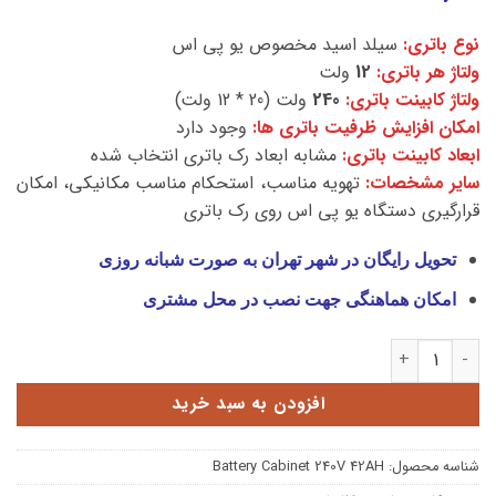
نوع باتری:
سیلد اسید مخصوص یو پی اس
ولتاژ هر باتری:
12
ولت
ولتاژ کابینت باتری:
240
ولت (20 * 12 ولت)
امکان افزایش ظرفیت باتری ها:
وجود دارد
ابعاد کابینت باتری:
مشابه ابعاد رک باتری انتخاب شده
سایر مشخصات:
تهویه مناسب، استحکام مناسب مکانیکی، امکان
قرارگیری دستگاه یو پی اس روی رک باتری
تحویل رایگان در شهر تهران به صورت شبانه روزی
امکان هماهنگی جهت نصب در محل مشتری
کابینت باتری 240 ولت 42 آمپر عدد
افزودن به سبد خرید
شناسه محصول:
Battery Cabinet 240V 42AH