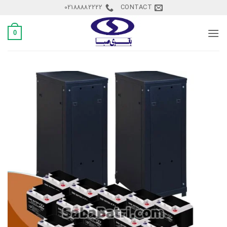
Ski
02188882222
CONTACT
t
conten
0