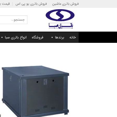
Ski
فروش باتری ماشین
فروش باتری یو پی اس
قیمت با
t
conten
جستجو
برای:
خانه
برندها
فروشگاه
انواع باتری صبا