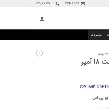
02188882222
CONTACT
ت
درباره ما
36v 18ah One Fl
و پی اس