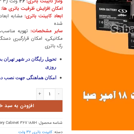
ولتاژ کابینت باتری:
36
ولت (3 * 12 ولت)
امکان افزایش ظرفیت باتری ها:
ابعاد کابینت باتری:
مشابه ابعاد
شده
سایر مشخصات:
تهویه مناسب،
مکانیکی، امکان قرارگیری دستگ
رک باتری
تحویل رایگان در شهر تهران ب
روزی
امکان هماهنگی جهت نصب د
کابینت باتری 36 ولت 18 آمپر عدد
افزودن به سبد خ
شناسه محصول:
ery Cabinet 36V 18AH
دسته:
کابینت باتری 36 ولت