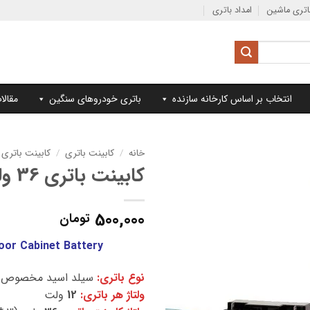
تری ماشین
امداد باتری
انتخاب بر اساس کارخانه سازنده
باتری خودروهای سنگین
مقالا
خانه
/
کابینت باتری
/
کابینت باتری 36 ولت
کابینت باتری 36 ولت 18 آمپر
500,000
تومان
oor Cabinet Battery
نوع باتری:
سیلد اسید مخصوص ی
ولتاژ هر باتری:
12
ولت