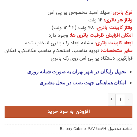
نوع باتری:
سیلد اسید مخصوص یو پی اس
ولتاژ هر باتری:
12
ولت
ولتاژ کابینت باتری:
48
ولت (4 * 12 ولت)
امکان افزایش ظرفیت باتری ها:
وجود دارد
ابعاد کابینت باتری:
مشابه ابعاد رک باتری انتخاب شده
سایر مشخصات:
تهویه مناسب، استحکام مناسب مکانیکی، امکان
قرارگیری دستگاه یو پی اس روی رک باتری
تحویل رایگان در شهر تهران به صورت شبانه روزی
امکان هماهنگی جهت نصب در محل مشتری
کابینت باتری 48 ولت 100 آمپر عدد
افزودن به سبد خرید
شناسه محصول:
Battery Cabinet 48V 100AH