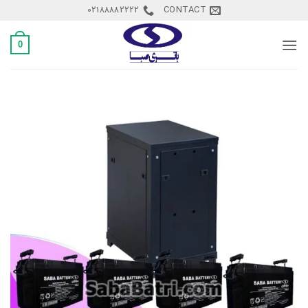
Ski
02188882222
CONTACT
t
conten
0