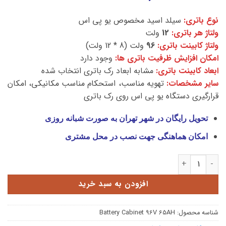
نوع باتری:
سیلد اسید مخصوص یو پی اس
ولتاژ هر باتری:
12
ولت
ولتاژ کابینت باتری:
96
ولت (8 * 12 ولت)
امکان افزایش ظرفیت باتری ها:
وجود دارد
ابعاد کابینت باتری:
مشابه ابعاد رک باتری انتخاب شده
سایر مشخصات:
تهویه مناسب، استحکام مناسب مکانیکی، امکان
قرارگیری دستگاه یو پی اس روی رک باتری
تحویل رایگان در شهر تهران به صورت شبانه روزی
امکان هماهنگی جهت نصب در محل مشتری
کابینت باتری 96 ولت 65 آمپر عدد
افزودن به سبد خرید
شناسه محصول:
Battery Cabinet 96V 65AH