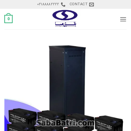
Ski
02188882222
CONTACT
t
conten
0