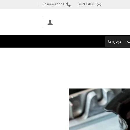
02188882222
CONTACT
ت
درباره ما