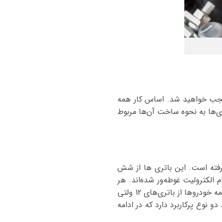
متعجب خواهید شد. اساس کار همه
ری‌ها به نحوه ساخت آن‌ها مربوط
رفته است. این باتری ها از شش
لکترولیت غوطه‌ور شده‌اند. هر
سلول حدود دو ولت برق تولید می کند به طوری که کل باتری تقریباً 12 ولت برق تولید می کند. تقریباً همه خودروها از باتری‌های 12 ولتی
 کنید. باتری های سیلد اسید دو نوع پرکاربرد دارد که در ادامه