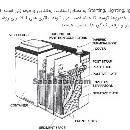
باتری SLI :SLI مخفف Starting, Lighting, Ignition به معنای استارت، روشنای
باتری ها هستند و بر روی اکثر خ
 جلو و برف پاک کن ها مناسب هستند.