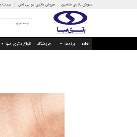
Ski
فروش باتری ماشین
فروش باتری یو پی اس
قیمت با
t
conten
جستجو
برای:
خانه
برندها
فروشگاه
انواع باتری صبا