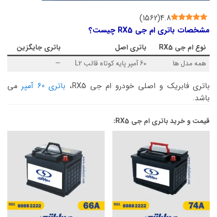
)
1562
(
4.8
مشخصات باتری ام جی RX5 چیست؟
نوع
ام جی RX5
باتری اصل
باتری جایگزین
همه مدل ها
60 آمپر پایه کوتاه قالب L2
—
باتری فابریک و اصلی خودرو ام جی RX5،
باتری 60 آمپر
می
باشد.
قیمت و خرید باتری ام جی RX5: