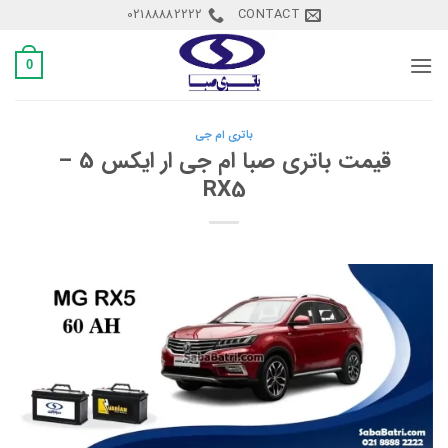
Ski
02188882222
CONTACT
t
conten
0
باتری ام جی
قیمت باتری صبا ام جی ار ایکس 5 –
RX5