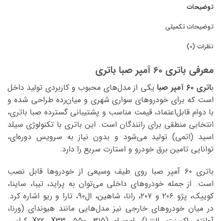
توضیحات
توضیحات تکمیلی
نظرات (0)
معرفی باتری 60 آمپر صبا باتری
ب
اتری ۶۰ آمپر صبا
یکی از مدل‌های محبوب و کاربردی تولید داخل
است که برای خودروهای سواری شهری و میان‌رده طراحی شده و
با دوام قابل‌اعتماد، قیمت مناسب و پشتیبانی گسترده صبا باتری،
انتخابی منطقی برای رانندگان است. این باتری با تکنولوژی سیلد
اسید (اتمی) تولید می‌شود و بدون نیاز به سرویس دوره‌ای،
توانایی تامین برق خودرو و استارت سریع را دارد.
باتری ۶۰ آمپر صبا روی طیف وسیعی از خودروها قابل نصب
است. از جمله خودروهای داخلی می‌توان به پراید، تیبا، ساینا،
کوییک، پژو ۲۰۶ و ۲۰۷، رانا، شاهین، ال۹۰، تارا و ریو اشاره کرد.
در میان خودروهای خارجی نیز مدل‌هایی مانند هیوندای (ورنا،
آوانته، اکسنت، النترا)، ام‌وی‌ام (۳۱۵، ۵۵۰، X22، X33 کراس،