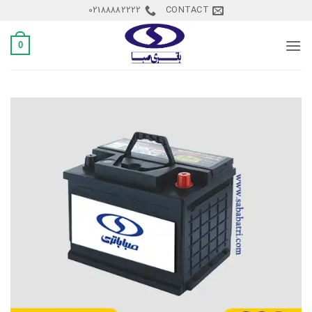
Ski
02188882222
CONTACT
t
conten
0