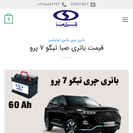
Ski
02188882222
CONTACT
t
conten
0
باتری چری
,
باتری فونیکس
قیمت باتری صبا تیگو 7 پرو