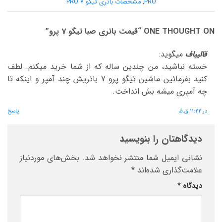
PRO
,
مشخصات باتری تیگو 7 PRO
ONE THOUGHT ON “
قیمت باتری صبا تیگو 7 پرو
”
قالیباف
میگوید:
خسته نباشید، من چندین ساله که از شما خرید میکنم. لطف
کنید بفرمائین ماشین تیگو پرو 7 باتریش چند آمپر و اینکه تا
چه آمپری میشه بش انداخت.
در 11:22 ق.ظ
پاسخ
دیدگاهتان را بنویسید
نشانی ایمیل شما منتشر نخواهد شد.
بخش‌های موردنیاز
علامت‌گذاری شده‌اند
*
دیدگاه
*