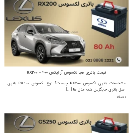
قیمت باتری صبا لکسوس آر ایکس 200 – RX200
مشخصات باتری لکسوس RX200 چیست؟ نوع لکسوس RX200 باتری
اصل باتری جایگزین همه مدل ها [...]
1 دیدگاه