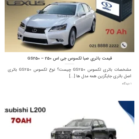
قیمت باتری صبا لکسوس جی اس 250 – GS250
مشخصات باتری لکسوس GS250 چیست؟ نوع لکسوس GS250 باتری
اصل باتری جایگزین همه مدل ها [...]
1 دیدگاه