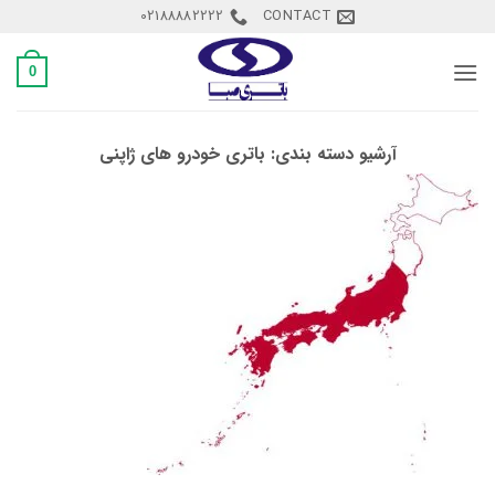
Ski
02188882222
CONTACT
t
conten
0
آرشیو دسته بندی:
باتری خودرو های ژاپنی