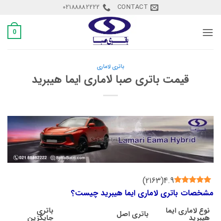
Ski
02188882222
CONTACT
t
conten
0
باتری لاماری
قیمت باتری صبا لاماری ایما هیبرید
)
2163
(
4.9
مشخصات باتری لاماری ایما هیبرید چیست؟
نوع
لاماری ایما
باتری
باتری اصل
هیبرید
جایگزین