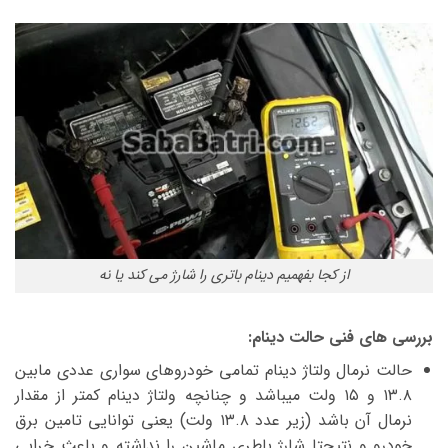
از کجا بفهمیم دینام باتری را شارژ می کند یا نه
بررسی های فنی حالت دینام:
حالت نرمال ولتاژ دینام تمامی خودروهای سواری عددی مابین
۱۳.۸ و ۱۵ ولت میباشد و چنانچه ولتاژ دینام کمتر از مقدار
نرمال آن باشد (زیر عدد ۱۳.۸ ولت) یعنی توانایی تامین برق
خودرو و نتیجتا شارژ باطری ماشین را نداشته و باعث خرابی