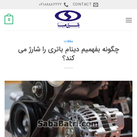
Ski
02188882222
CONTACT
t
conten
0
مقالات
چگونه بفهمیم دینام باتری را شارژ می
کند؟