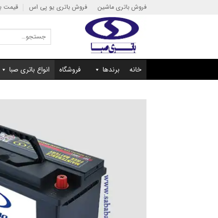
Ski
فروش باتری ماشین
فروش باتری یو پی اس
قیمت با
t
conten
جستجو
برای:
خانه
برندها
فروشگاه
انواع باتری صبا