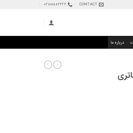
02188882222
CONTACT
ت
درباره ما