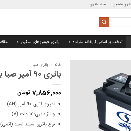
تری ماشین
امداد باتری
انتخاب بر اساس کارخانه سازنده
باتری خودروهای سنگین
مقالا
خانه
/
باتری صبا
باتری 90 آمپر صبا باتری
7,856,000
تومان
آمپراژ باتری: 90 آمپر (AH)
ولتاژ باتری: 12 ولت (V)
نوع باتری: سیلد اسید (اتمی)